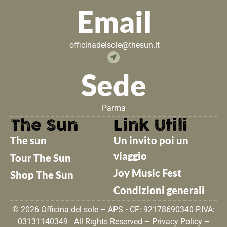
Email
officinadelsole@thesun.it
Sede
Parma
The Sun
Link Utili
The sun
Un invito poi un
viaggio
Tour The Sun
Joy Music Fest
Shop The Sun
Condizioni generali
© 2026 Officina del sole – APS • CF: 92178690340 P.IVA:
03131140349- All Rights Reserved –
Privacy Policy
–