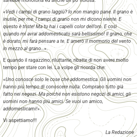
sarebbe monotona ed anche un po’ noiosa.
«
Vedi i campi di grano laggiù? Io non mangio pane. Il grano è
inutile, per me. I campi di grano non mi dicono niente. E
questo è triste! Ma tu hai i capelli color dell’oro. E così
quando mi avrai addomesticato sarà bellissimo! Il grano, che
è dorato, mi farà pensare a te. E amerò il mormorio del vento
in mezzo al grano…
».
E quando il ragazzino, riluttante, ribatte di non avere molto
tempo per stare con lei. La volpe gli ricorda che:
«
Uno conosce solo le cose che addomestica. Gli uomini non
hanno più tempo di conoscere nulla. Comprano tutto già
fatto nei negozi. Ma poiché non esistono negozi di amici, gli
uomini non hanno più amici. Se vuoi un amico,
addomesticami!
».
Vi aspettiamo!!!
La Redazione