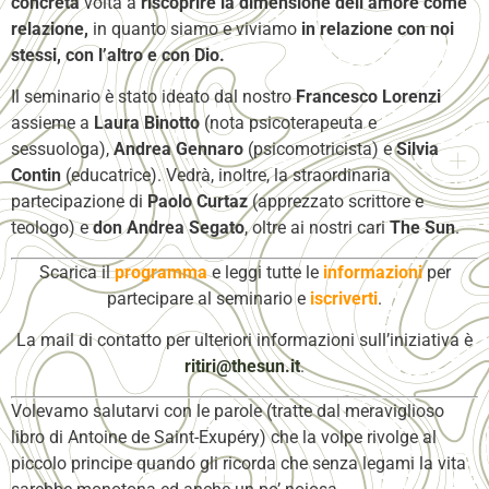
concreta
volta a
riscoprire la dimensione dell’amore come
relazione,
in quanto siamo e viviamo
in relazione con noi
stessi, con l’altro e con Dio.
Il seminario è stato ideato dal nostro
Francesco Lorenzi
assieme a
Laura Binotto
(nota psicoterapeuta e
sessuologa),
Andrea Gennaro
(psicomotricista) e
Silvia
Contin
(educatrice). Vedrà, inoltre, la straordinaria
partecipazione di
Paolo Curtaz
(apprezzato scrittore e
teologo) e
don Andrea Segato
, oltre ai nostri cari
The Sun
.
Scarica il
programma
e leggi tutte le
informazioni
per
partecipare al seminario e
iscriverti
.
La mail di contatto per ulteriori informazioni sull’iniziativa è
ritiri@thesun.it
.
Volevamo salutarvi con le parole (tratte dal meraviglioso
libro di Antoine de Saint-Exupéry) che la volpe rivolge al
piccolo principe quando gli ricorda che senza legami la vita