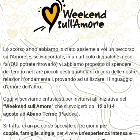
Lo scorso anno abbiamo iniziato assieme a voi un percorso
sull’Amore. E, se vi ricordate, in un articolo di qualche mese
fa (
QUI
potrete ritrovarlo) vi abbiamo proposto di spendere
del tempo nel fare piccoli gesti quotidiani di cura delle nostre
relazioni fondamentali, provando ad utilizzare il linguaggio
d’amore dell’altro.
Oggi vi scriviamo entusiasti per invitarvi all’iniziativa del
“
Weekend sull’Amore
” che si svolgerà dal
12 al 14
agosto
ad
Abano Terme
(Padova).
Si tratta di un percorso speciale di tre giorni
per
coppie
,
famiglie
,
single
, per vivere
un’esperienza intensa e