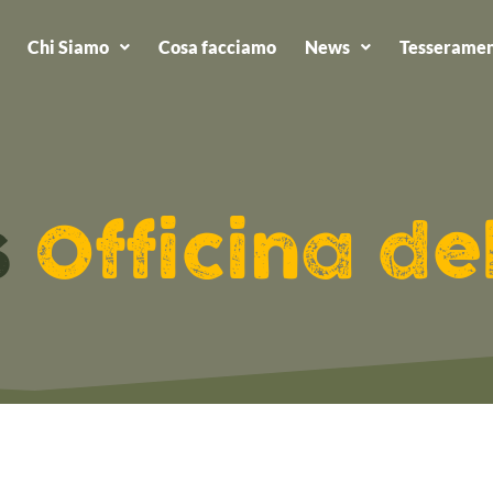
Chi Siamo
Cosa facciamo
News
Tesseramen
s
Officina de