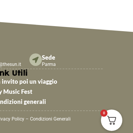
Sede
e@thesun.it
Parma
nk Utili
 invito poi un viaggio
y Music Fest
ndizioni generali
0
ivacy Policy
–
Condizioni Generali