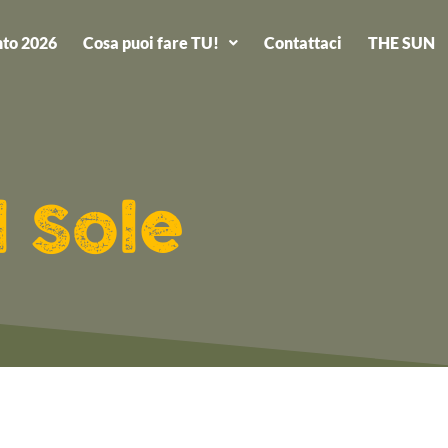
to 2026
Cosa puoi fare TU!
Contattaci
THE SUN
l Sole