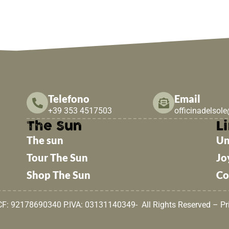
Telefono
Email
+39 353 4517503
officinadelsol
The Sun
Li
The sun
Un
Tour The Sun
Jo
Shop The Sun
Co
 CF: 92178690340 P.IVA: 03131140349- All Rights Reserved –
Pr