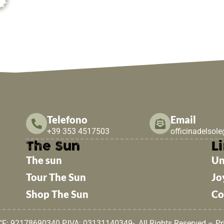
Telefono
Email
+39 353 4517503
officinadelsol
The Sun
Li
The sun
Un
Tour The Sun
Jo
Shop The Sun
Co
 CF: 92178690340 P.IVA: 03131140349- All Rights Reserved –
Pr