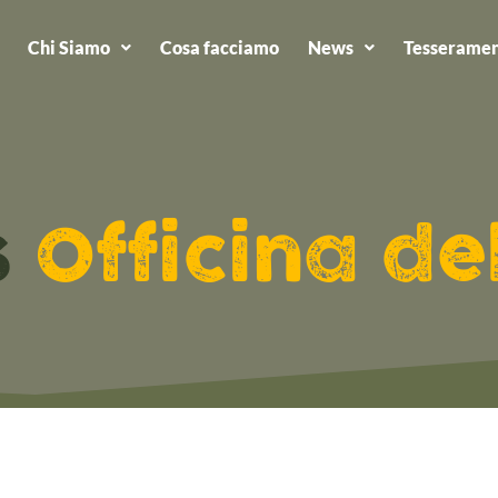
Chi Siamo
Cosa facciamo
News
Tesseramen
s
Officina de