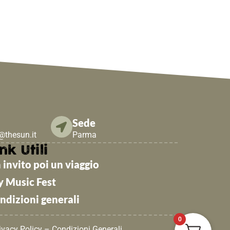
Sede
e@thesun.it
Parma
nk Utili
 invito poi un viaggio
y Music Fest
ndizioni generali
0
ivacy Policy
–
Condizioni Generali