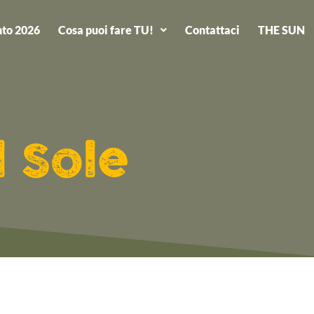
to 2026
Cosa puoi fare TU!
Contattaci
THE SUN
l Sole