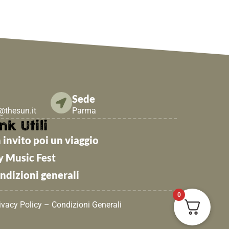
Sede
e@thesun.it
Parma
nk Utili
 invito poi un viaggio
y Music Fest
ndizioni generali
0
ivacy Policy
–
Condizioni Generali