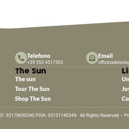
Telefono
Email
+39 353 4517503
officinadelsol
The Sun
Li
The sun
Un
Tour The Sun
Jo
Shop The Sun
Co
 CF: 92178690340 P.IVA: 03131140349- All Rights Reserved –
Pr