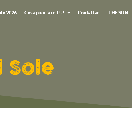
to 2026
Cosa puoi fare TU!
Contattaci
THE SUN
l Sole