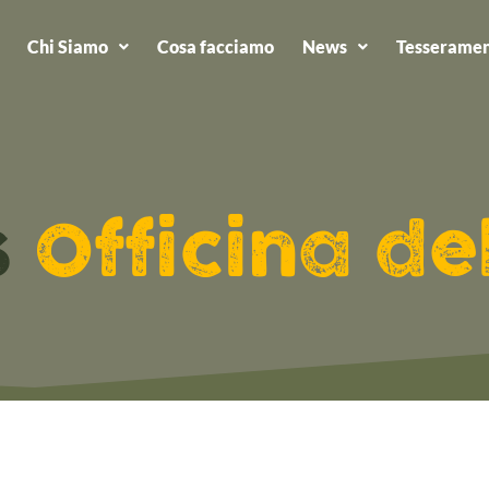
Chi Siamo
Cosa facciamo
News
Tesseramen
s
Officina de