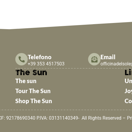
Telefono
Email
+39 353 4517503
officinadelsol
The Sun
Li
The sun
Un
Tour The Sun
Jo
Shop The Sun
Co
 CF: 92178690340 P.IVA: 03131140349- All Rights Reserved –
Pr