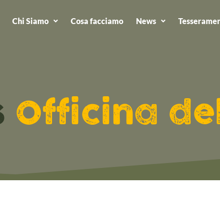
Chi Siamo
Cosa facciamo
News
Tesseramen
s
Officina de