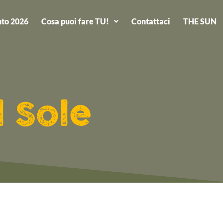
to 2026
Cosa puoi fare TU!
Contattaci
THE SUN
l Sole