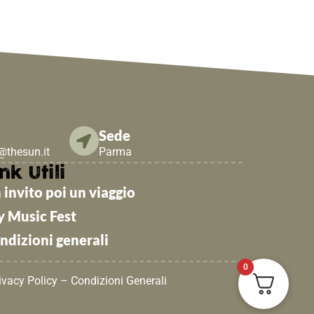
Sede
e@thesun.it
Parma
nk Utili
 invito poi un viaggio
y Music Fest
ndizioni generali
0
ivacy Policy
–
Condizioni Generali