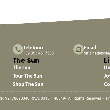
Telefono
Email
+39 353 4517503
officinadelsol
The Sun
Li
The sun
Un
Tour The Sun
Jo
Shop The Sun
Co
 CF: 92178690340 P.IVA: 03131140349- All Rights Reserved –
Pr