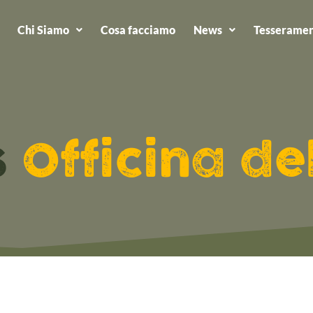
Chi Siamo
Cosa facciamo
News
Tesseramen
s
Officina de