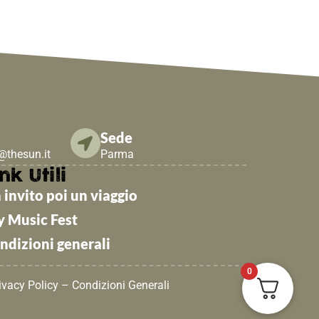
Sede
e@thesun.it
Parma
nk Utili
 invito poi un viaggio
y Music Fest
ndizioni generali
0
ivacy Policy
–
Condizioni Generali