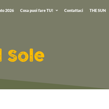
to 2026
Cosa puoi fare TU!
Contattaci
THE SUN
l Sole