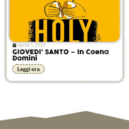
Aprile 1, 2023
GIOVEDI’ SANTO – In Coena
Domini
Leggi ora