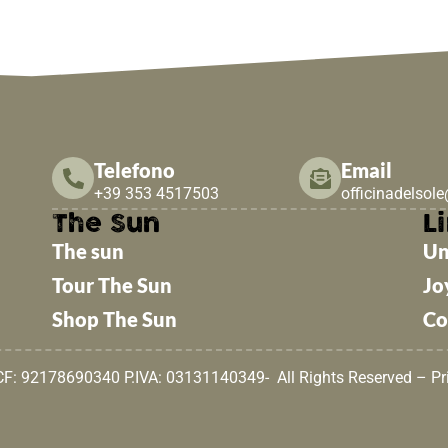
Telefono
Email
+39 353 4517503
officinadelsol
The Sun
Li
The sun
Un
Tour The Sun
Jo
Shop The Sun
Co
 CF: 92178690340 P.IVA: 03131140349- All Rights Reserved –
Pr