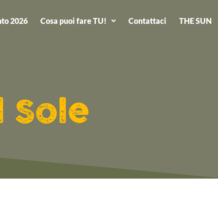
to 2026
Cosa puoi fare TU!
Contattaci
THE SUN
l Sole