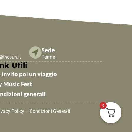
Sede
e@thesun.it
Parma
nk Utili
 invito poi un viaggio
y Music Fest
ndizioni generali
0
ivacy Policy
–
Condizioni Generali