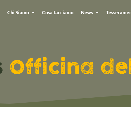
Chi Siamo
Cosa facciamo
News
Tesseramen
s
Officina de