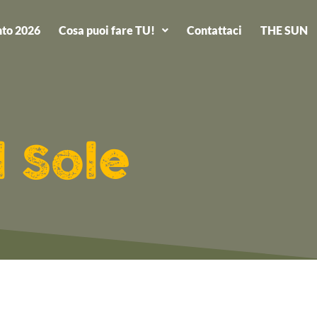
to 2026
Cosa puoi fare TU!
Contattaci
THE SUN
l Sole