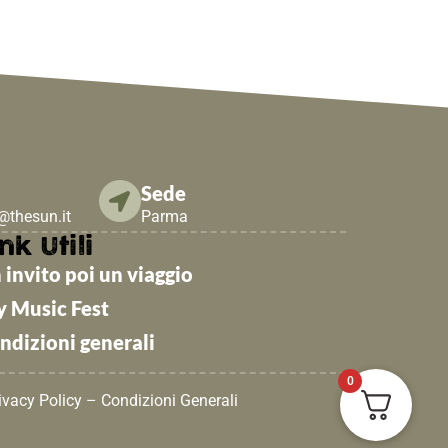
Sede
e@thesun.it
Parma
nk Utili
 invito poi un viaggio
y Music Fest
ndizioni generali
0
ivacy Policy
–
Condizioni Generali