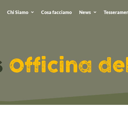
Chi Siamo
Cosa facciamo
News
Tesseramen
s
Officina de