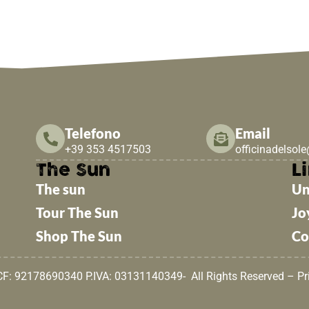
Telefono
Email
+39 353 4517503
officinadelsol
The Sun
Li
The sun
Un
Tour The Sun
Jo
Shop The Sun
Co
 CF: 92178690340 P.IVA: 03131140349- All Rights Reserved –
Pr