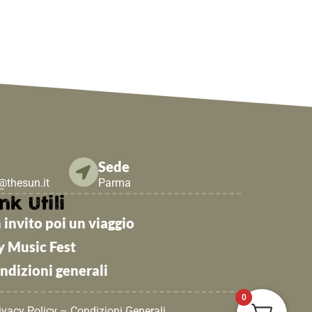
Sede
e@thesun.it
Parma
nk Utili
 invito poi un viaggio
y Music Fest
ndizioni generali
0
ivacy Policy
–
Condizioni Generali