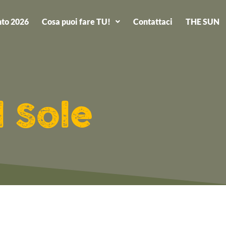
to 2026
Cosa puoi fare TU!
Contattaci
THE SUN
l Sole