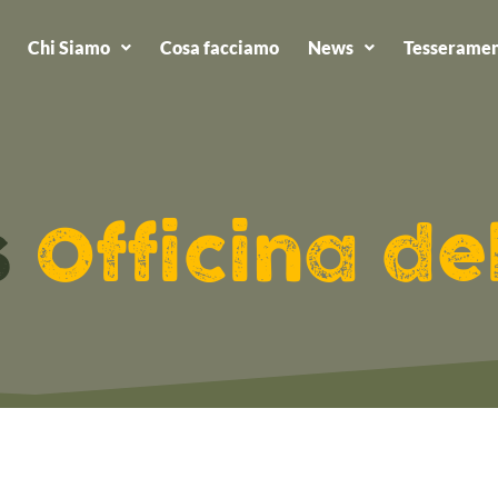
Chi Siamo
Cosa facciamo
News
Tesseramen
s
Officina de