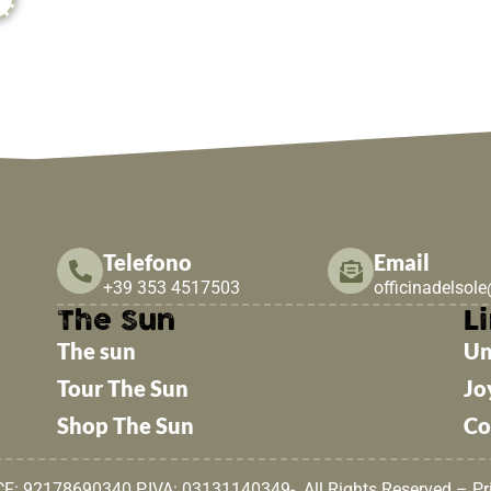
Telefono
Email
+39 353 4517503
officinadelsol
The Sun
Li
The sun
Un
Tour The Sun
Jo
Shop The Sun
Co
 CF: 92178690340 P.IVA: 03131140349- All Rights Reserved –
Pr