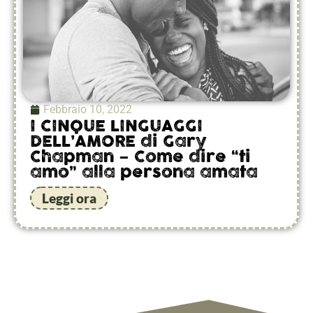
Febbraio 10, 2022
I CINQUE LINGUAGGI
DELL’AMORE di Gary
Chapman – Come dire “ti
amo” alla persona amata
Leggi ora