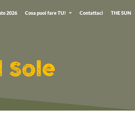
to 2026
Cosa puoi fare TU!
Contattaci
THE SUN
l Sole