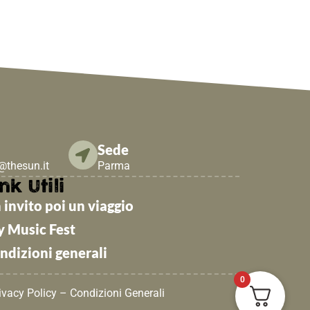
Sede
e@thesun.it
Parma
nk Utili
 invito poi un viaggio
y Music Fest
ndizioni generali
0
ivacy Policy
–
Condizioni Generali