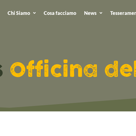
Chi Siamo
Cosa facciamo
News
Tesseramen
s
Officina de