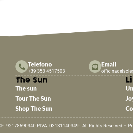
Telefono
Email
+39 353 4517503
officinadelsol
The Sun
Li
The sun
Un
Tour The Sun
Jo
Shop The Sun
Co
 CF: 92178690340 P.IVA: 03131140349- All Rights Reserved –
Pr