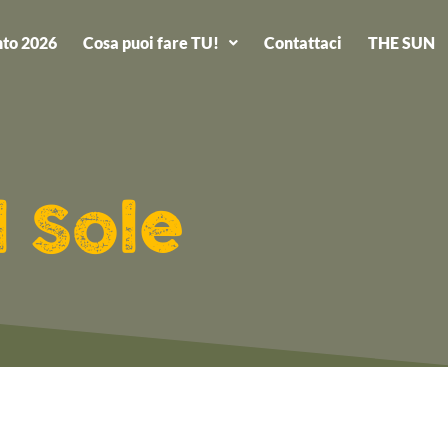
to 2026
Cosa puoi fare TU!
Contattaci
THE SUN
l Sole