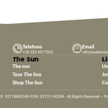
Telefono
Email
+39 353 4517503
officinadelsol
The Sun
Li
The sun
Un
Tour The Sun
Jo
Shop The Sun
Co
 CF: 92178690340 P.IVA: 03131140349- All Rights Reserved –
Pr