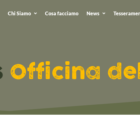
Chi Siamo
Cosa facciamo
News
Tesseramen
s
Officina de