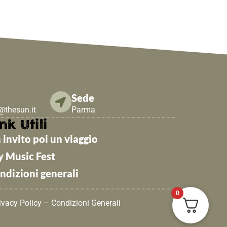
Sede
e@thesun.it
Parma
nk Utili
 invito poi un viaggio
y Music Fest
ndizioni generali
0
ivacy Policy
–
Condizioni Generali