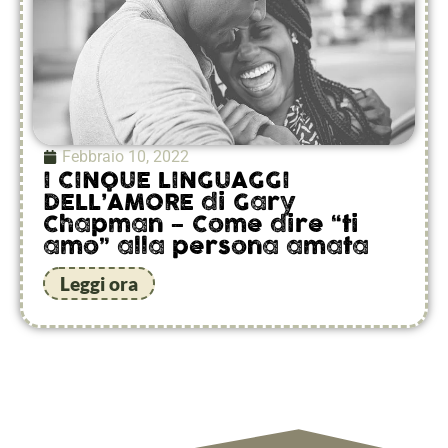
Febbraio 10, 2022
I CINQUE LINGUAGGI
DELL’AMORE di Gary
Chapman – Come dire “ti
amo” alla persona amata
Leggi ora