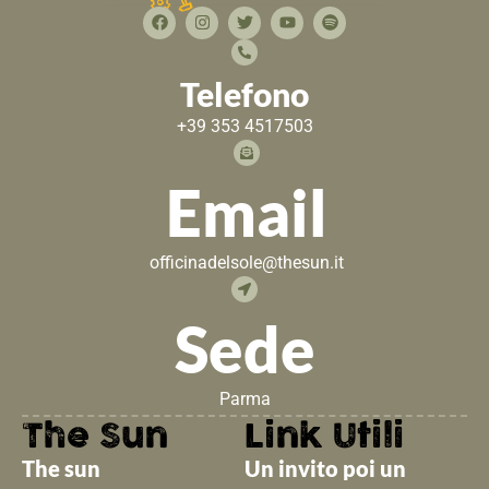
Telefono
+39 353 4517503
Email
officinadelsole@thesun.it
Sede
Parma
The Sun
Link Utili
The sun
Un invito poi un